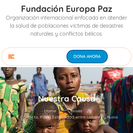
Fundación Europa Paz
Organización internacional enfocada en atender
la salud de poblaciones víctimas de desastres
naturales y conflictos bélicos.
DONA AHORA
Nuestra Causa
Home
/
Causes
/
Conflicto, Paz y Estabilidad entre Ucrania y Rusia