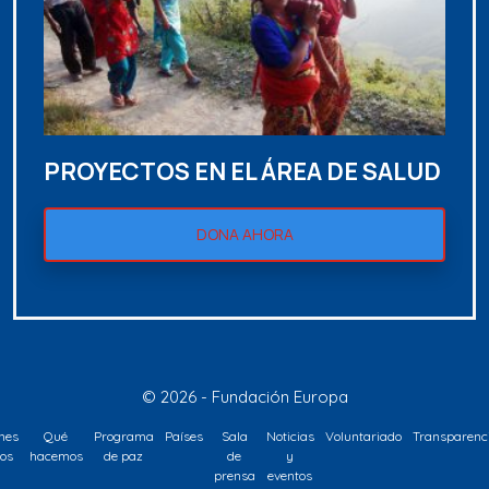
PROYECTOS EN EL ÁREA DE SALUD
DONA AHORA
© 2026 - Fundación Europa
nes
Qué
Programa
Países
Sala
Noticias
Voluntariado
Transparenc
os
hacemos
de paz
de
y
prensa
eventos