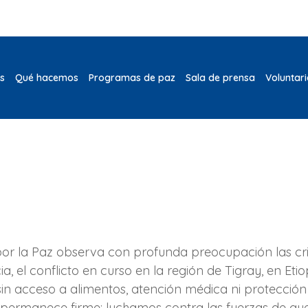
s
Qué hacemos
Programas de paz
Sala de prensa
Voluntar
r la Paz observa con profunda preocupación las cris
 el conflicto en curso en la región de Tigray, en Eti
in acceso a alimentos, atención médica ni protección 
permanece firme: luchamos contra las fuerzas de gue