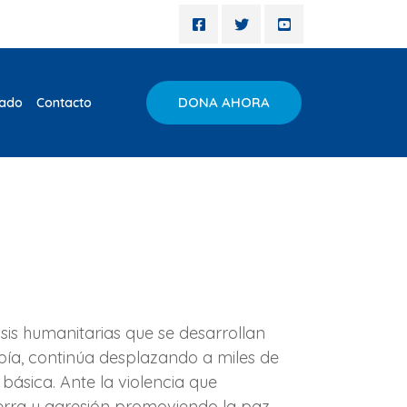
DONA AHORA
iado
Contacto
is humanitarias que se desarrollan
opía, continúa desplazando a miles de
básica. Ante la violencia que
rra y agresión promoviendo la paz,