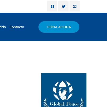
DONA AHORA
iado
Contacto