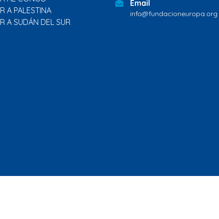
Email
R A PALESTINA
info@fundacioneuropa.org
R A SUDÁN DEL SUR
Inicio
Quienes
Qué
Programa de
Países
Sala de
somos
hacemos
paz
prensa