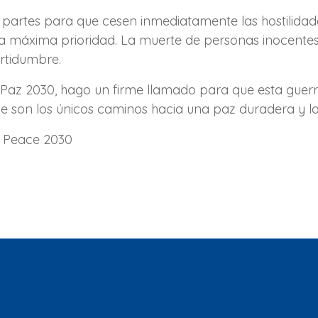
 partes para que cesen inmediatamente las hostilidad
 la máxima prioridad. La muerte de personas inocentes 
ertidumbre.
l Paz 2030, hago un firme llamado para que esta guerra
e son los únicos caminos hacia una paz duradera y la 
l Peace 2030