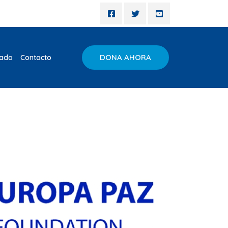
DONA AHORA
iado
Contacto