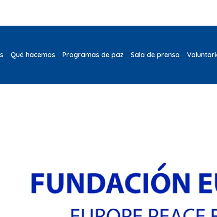
s
Qué hacemos
Programas de paz
Sala de prensa
Voluntar