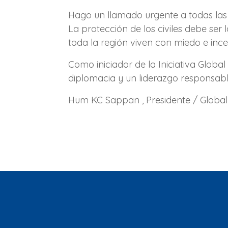
Hago un llamado urgente a todas las
La protección de los civiles debe ser
toda la región viven con miedo e inc
Como iniciador de la Iniciativa Globa
diplomacia y un liderazgo responsabl
Hum KC Sappan , Presidente / Globa