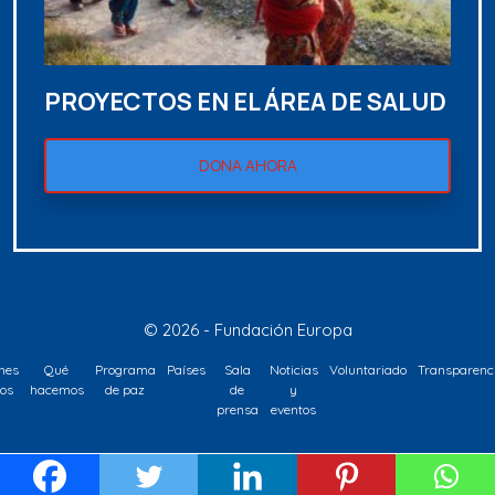
PROYECTOS EN EL ÁREA DE SALUD
DONA AHORA
© 2026 - Fundación Europa
nes
Qué
Programa
Países
Sala
Noticias
Voluntariado
Transparenc
os
hacemos
de paz
de
y
prensa
eventos