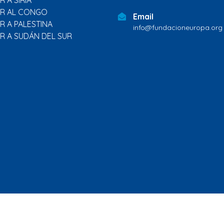
 A SIRIA
R AL CONGO
Email
R A PALESTINA
info@fundacioneuropa.org
R A SUDÁN DEL SUR
Inicio
Quienes
Qué
Programa de
Países
Sala de
somos
hacemos
paz
prensa