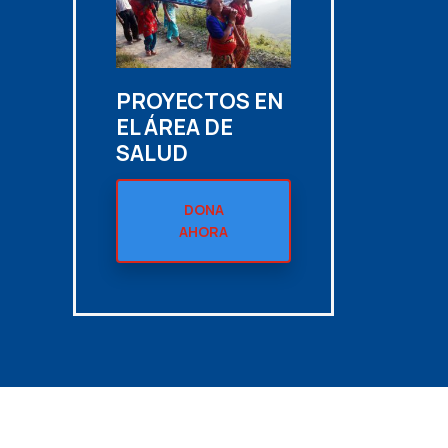
PROYECTOS EN
EL ÁREA DE
SALUD
DONA
AHORA
Noticias y
Voluntariado
Transparencia
Contacto
eventos