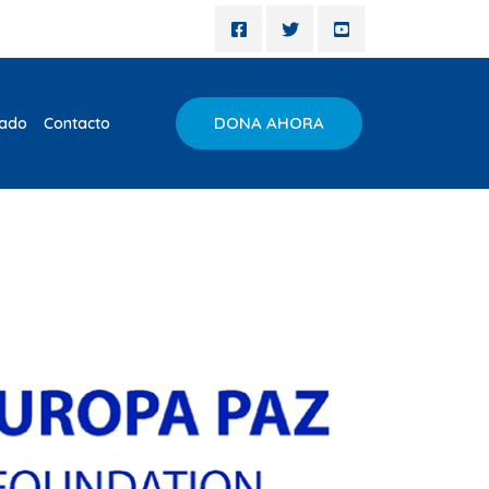
DONA AHORA
iado
Contacto