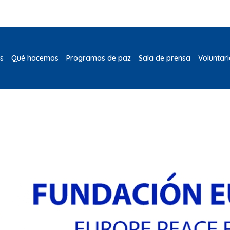
s
Qué hacemos
Programas de paz
Sala de prensa
Voluntar