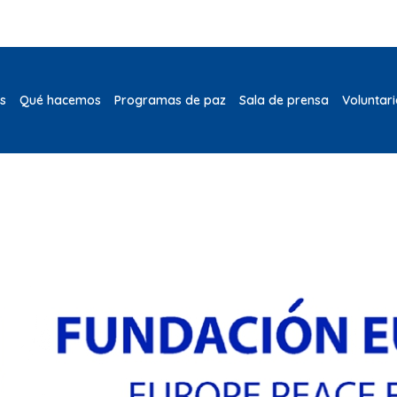
s
Qué hacemos
Programas de paz
Sala de prensa
Voluntar