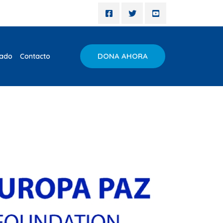
DONA AHORA
iado
Contacto