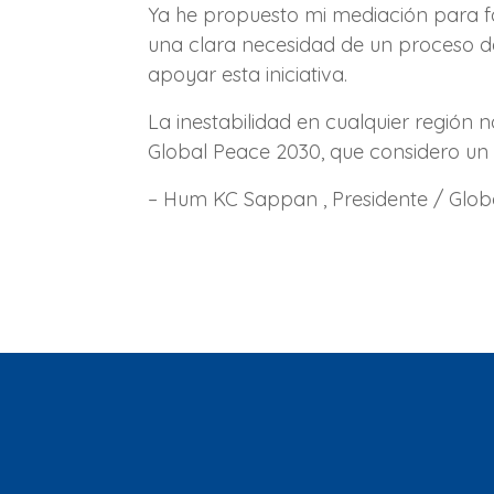
Ya he propuesto mi mediación para fac
una clara necesidad de un proceso d
apoyar esta iniciativa.
La inestabilidad en cualquier región 
Global Peace 2030, que considero un 
– Hum KC Sappan , Presidente / Glob